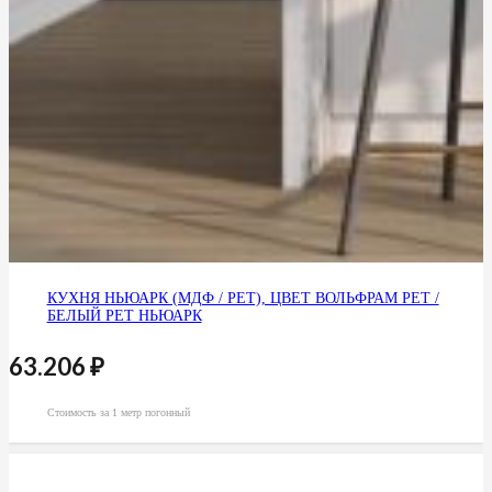
КУХНЯ НЬЮАРК (МДФ / PET), ЦВЕТ ВОЛЬФРАМ PET /
БЕЛЫЙ PET НЬЮАРК
63.206
₽
Стоимость за 1 метр погонный