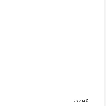
78.234
₽