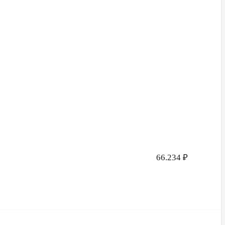
66.234
₽