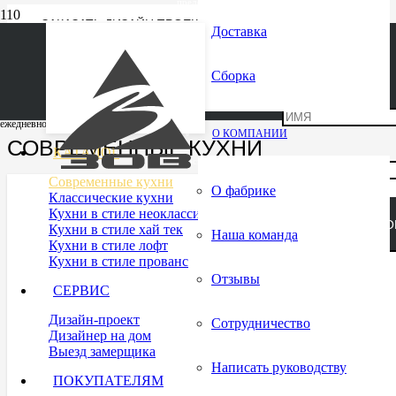
представитель
ЗАКАЗАТЬ ДИЗАЙН ПРОЕКТ
Доставка
ВЫЗВАТЬ ЗАМЕРЩИКА
ВЫЗВАТЬ ДИЗАЙНЕРА
фабрики ЗОВ
ONLINE РАСЧЕТ ПРОЕКТА
Сборка
ГЛАВНАЯ
—
СОВРЕМЕННЫЕ КУХНИ
в
ежедневно c 10.00 до 21.00
О КОМПАНИИ
СОВРЕМЕННЫЕ КУХНИ
КАТАЛОГ
Красногорске
Современные кухни
О фабрике
Классические кухни
Кухни в стиле неоклассика
ЗАКАЗАТЬ ЗВ
Кухни в стиле хай тек
Наша команда
Кухни в стиле лофт
Кухни в стиле прованс
Отзывы
This field should be left bl
СЕРВИС
Дизайн-проект
Сотрудничество
Дизайнер на дом
Выезд замерщика
Написать руководству
ПОКУПАТЕЛЯМ