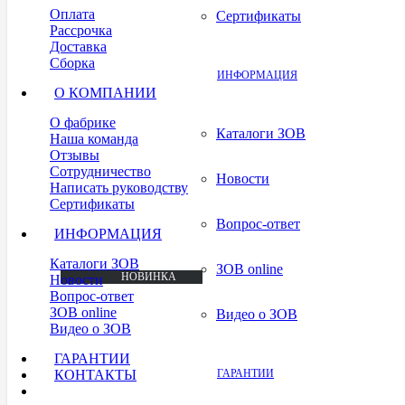
Оплата
Сертификаты
Рассрочка
Доставка
Сборка
ИНФОРМАЦИЯ
О КОМПАНИИ
О фабрике
Каталоги ЗОВ
Наша команда
Отзывы
Сотрудничество
Новости
Написать руководству
Сертификаты
Вопрос-ответ
ИНФОРМАЦИЯ
Каталоги ЗОВ
ЗОВ online
НОВИНКА
НОВИНКА
НОВИНКА
НОВИНКА
НОВИНКА
НОВИНКА
НОВИНКА
Новости
Вопрос-ответ
ЗОВ online
Видео о ЗОВ
Видео о ЗОВ
ГАРАНТИИ
КОНТАКТЫ
ГАРАНТИИ