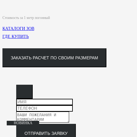
Стоимость за 1 метр погонный
КАТАЛОГИ ЗОВ
ГДЕ КУПИТЬ
ЗАКАЗАТЬ РАСЧЕТ ПО СВОИМ РАЗМЕРАМ
НОВИНКА
НОВИНКА
НОВИНКА
НОВИНКА
ОТПРАВИТЬ ЗАЯВКУ