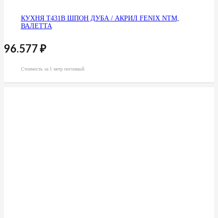
КУХНЯ Т431В ШПОН ДУБА / АКРИЛ FENIX NTM,
ВАЛЕТТА
96.577
₽
Стоимость за 1 метр погонный