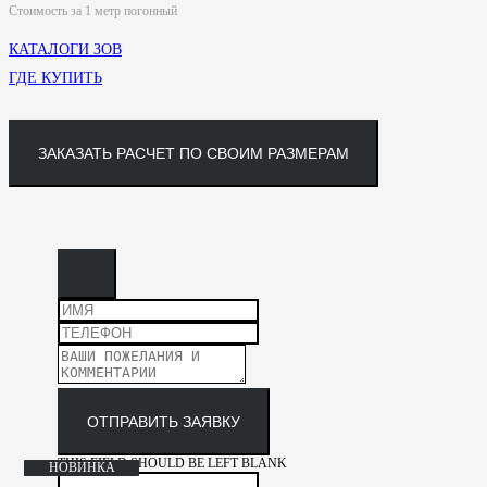
Стоимость за 1 метр погонный
КАТАЛОГИ ЗОВ
ГДЕ КУПИТЬ
ЗАКАЗАТЬ РАСЧЕТ ПО СВОИМ РАЗМЕРАМ
ОТПРАВИТЬ ЗАЯВКУ
THIS FIELD SHOULD BE LEFT BLANK
НОВИНКА
НОВИНКА
НОВИНКА
НОВИНКА
НОВИНКА