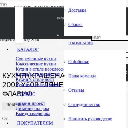
представитель
ЗАКАЗАТЬ ДИЗАЙН ПРОЕКТ
Доставка
ВЫЗВАТЬ ЗАМЕРЩИКА
ВЫЗВАТЬ ДИЗАЙНЕРА
фабрики ЗОВ
ONLINE РАСЧЕТ ПРОЕКТА
Сборка
ГЛАВНАЯ
—
КАТАЛОГ
—
КУХНЯ (КРАШЕНАЯ МДФ), NCS S 2002-Y50R 
в
ежедневно c 10.00 до 21.00
О КОМПАНИИ
КАТАЛОГ
Красногорске
Современные кухни
О фабрике
Классические кухни
Кухни в стиле неоклассика
ЗАКАЗАТЬ ЗВ
КУХНЯ (КРАШЕНАЯ МДФ), NCS S
Кухни в стиле хай тек
Наша команда
Кухни в стиле лофт
2002-Y50R ГЛЯНЕЦ / «СИСТЕМА»,
Кухни в стиле прованс
Отзывы
This field should be left bl
ФЛАВИО
СЕРВИС
Дизайн-проект
Сотрудничество
НОВИНКА
Дизайнер на дом
Выезд замерщика
От
Написать руководству
ПОКУПАТЕЛЯМ